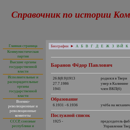
Справочник по истории Ком
Главная страница
Биографии
►
А
Б
В
Г
Д
Е
Ж
З
И-Й
К
Коммунистическая
партия
Высшие органы
Баранов Фёдор Павлович
государственной
власти
Исполнительные и
26.8(8.9)1913
родился в Твери
распорядительные
27.7.1986
умер в Калинине
органы
1941
член ВКП(б)
государственной
власти
Образование
Военно-
6.1931 - 6.1936
учёба на механич
революционные и
революционные
Послужной список
комитеты
СССР, союзные
1925 -
председатель фаб
республики и
Управления Твер