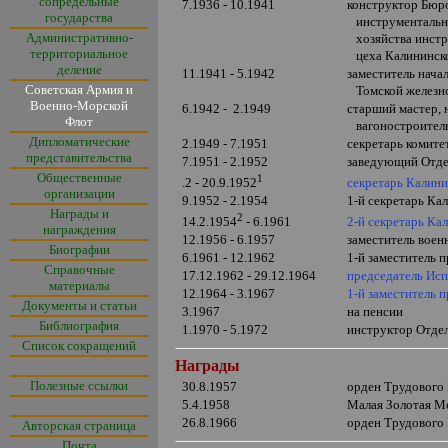
сопредельные
7.1936 - 10.1941
конструктор Бюро
государства
инструментально
Административно-
хозяйства инстру
территориальное
цеха Калининско
деление
11.1941 - 5.1942
заместитель нача
Советская Армия и
Томской железно
Военно-Морской
6.1942 - 2.1949
старший мастер, 
Флот
вагоностроитель
Дипломатические
2.1949 - 7.1951
секретарь комите
представительства
7.1951 - 2.1952
заведующий Отде
Общественные
1
секретарь Калини
.2 - 20.9.1952
организации
9.1952 - 2.1954
1-й секретарь Ка
Награды и
2
2-й секретарь Ка
14.2.1954
- 6.1961
награждения
12.1956 - 6.1957
заместитель воен
Биографии
6.1961 - 12.1962
1-й заместитель 
Справочные
17.12.1962 - 29.12.1964
председатель Ис
материалы
12.1964 - 3.1967
1-й заместитель 
Документы и статьи
3.1967
на пенсии
Библиография
1.1970 - 5.1972
инструктор Отде
Список сокращений
Награды
Полезные ссылки
30.8.1957
орден Трудового
5.4.1958
Малая Золотая М
26.8.1966
орден Трудового
Авторская страница
Почта