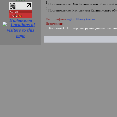
1
Постановление
IX
-й Калининской областной к
2
Постановление
I
-го пленума Калининского об
Фотография -
region.library.tver.ru
Источники:
Корсаков С. Н. Тверские руководители: партия