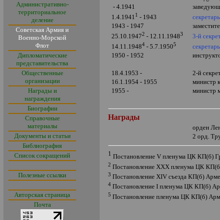
Административно-
- 4.1941
заведующ
территориальное
1
секретар
1.4.1941
- 1943
деление
1943 - 1947
заместит
Советская Армия и
2
3
3-й секр
25.10.1947
- 12.11.1948
Военно-Морской
4
5
Флот
секретар
14.11.1948
- 5.7.1950
Дипломатические
1950 - 1952
инструкт
представительства
Общественные
18.4.1953 -
2-й секре
организации
16.1.1954 - 1955
министр 
Награды и
1955 -
министр 
награждения
Биографии
Награды
Справочные
материалы
орден Ле
Документы и статьи
2 орд. Т
Библиография
1
Список сокращений
Постановление
V
пленума ЦК КП(б) Г
2
Постановление
XXX
пленума ЦК КП(б
3
Полезные ссылки
Постановление
XIV
съезда КП(б) Арме
4
Постановление
I
пленума ЦК КП(б) А
Авторская страница
5
Постановление пленума ЦК КП(б) Арме
Почта