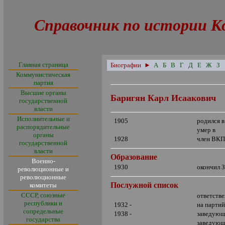
Справочник по истории К
Главная страница
Биографии
►
А
Б
В
Г
Д
Е
Ж
З
Коммунистическая
партия
Высшие органы
Баригян Карл Исаакович
государственной
власти
Исполнительные и
1905
родился 
распорядительные
умер в
органы
1928
член ВКП
государственной
власти
Образование
Военно-
1930
окончил 
революционные и
революционные
Послужной список
комитеты
СССР, союзные
ответств
республики и
1932 -
на парти
сопредельные
1938 -
заведующ
государства
заведующ