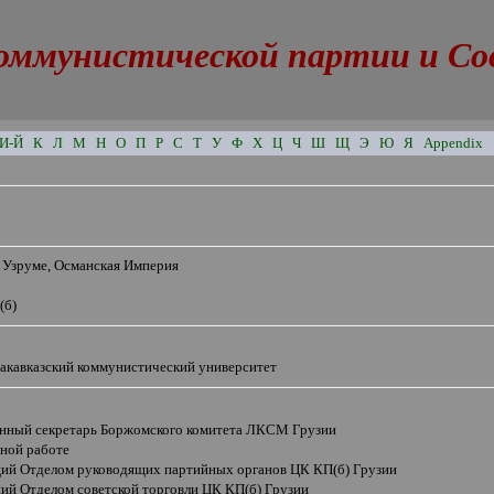
оммунистической партии и Сове
И-Й
К
Л
М
Н
О
П
Р
С
Т
У
Ф
Х
Ц
Ч
Ш
Щ
Э
Ю
Я
Appendix
в Узруме, Османская Империя
(б)
Закавказский коммунистический университет
енный секретарь Боржомского комитета ЛКСМ Грузии
йной работе
ий Отделом руководящих партийных органов ЦК КП(б) Грузии
ий Отделом советской торговли ЦК КП(б) Грузии