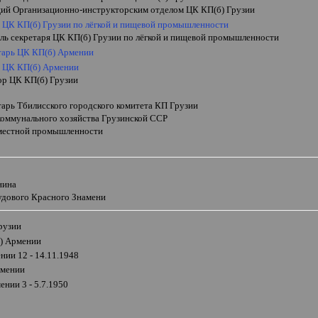
ий Организационно-инструкторским отделом ЦК КП(б) Грузии
ь ЦК КП(б) Грузии по лёгкой и пищевой промышленности
ель секретаря ЦК КП(б) Грузии по лёгкой и пищевой промышленности
етарь ЦК КП(б) Армении
ь ЦК КП(б) Армении
ор ЦК КП(б) Грузии
тарь Тбилисского городского комитета КП Грузии
коммунального хозяйства Грузинской ССР
местной промышленности
нина
рудового Красного Знамени
рузии
) Армении
нии 12 - 14.11.1948
рмении
нии 3 - 5.7.1950