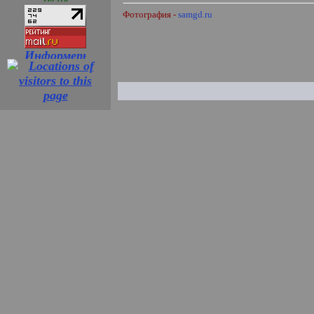
Фотография -
samgd.ru