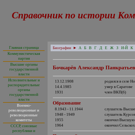
Справочник по истории Ком
Главная страница
Биографии
►
А
Б
В
Г
Д
Е
Ж
З
И-Й
К
Коммунистическая
партия
Высшие органы
Бочкарёв Александр Панкратье
государственной
власти
Исполнительные и
13.12.1908
родился в селе Н
распорядительные
14.4.1985
умер в Саратове
органы
1931
член ВКП(б)
государственной
власти
Образование
Военно-
8.1943 - 11.1944
слушатель Высше
революционные и
1948 - 1949
слушатель Курсо
революционные
комитеты
1955
окончил Высшую
1964
окончил Сельскох
СССР, союзные
республики и