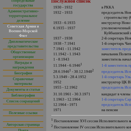
сопредельные
Послужной список
государства
1930 - 1932
в РККА
Административно-
1932 - 1933
председатель Но
территориальное
строительству 
деление
1933 - 6.1935
инструктор Ново-
Советская Армия и
6.1935 - 1937
уполномоченный 
Военно-Морской
Куйбышевский к
Флот
1937 - 1938
2-й секретарь Но
Дипломатические
1938 - 7.1941
1-й секретарь Ча
представительства
7.1941 - 11.1942
заместитель пред
Общественные
11.1942 - 1.1943
начальник Полити
организации
1 - 8.1943
заместитель нач
Награды и
1
1-й заместитель 
11.1944 - 6.1946
награждения
1
2
председатель Ис
28.6.1946
- 30.12.1948
Биографии
5.3.1949 - 28.4.1952
1-й секретарь Ул
Справочные
1952
инструктор
ЦК В
материалы
1955 - 12.1962
председатель Исп
Документы и статьи
31.10.1961 - 30.3.1971
кандидат в чле
Библиография
1.1963 - 12.1964
1-й секретарь Са
Список сокращений
12.1964 - 1971
председатель Исп
1971
на пенсии
Полезные ссылки
1
Постановление
XVI
сессии Исполнительного к
Авторская страница
2
Постановление
IV
сессии Исполнительного ко
Почта