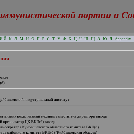
оммунистической партии и Сове
И-Й
К
Л
М
Н
О
П
Р
С
Т
У
Ф
Х
Ц
Ч
Ш
Щ
Э
Ю
Я
Appendix
евич
оскве
(б)
Куйбышевский индустриальный институт
начальник цеха, главный механик заместитель директора завода
й организатор ЦК ВКП(б) завода
ель секретаря Куйбышевского областного комитета ВКП(б)
тарь районного комитета ВКП(б) (Куйбышевская область)