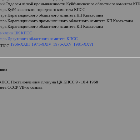
ий Отделом лёгкой промышленности Куйбышевского областного комитета К
етарь Куйбышевского городского комитета КПСС
тарь Карагандинского областного комитета КП Казахстана
етарь Карагандинского промышленного областного комитета КП Казахстана
тарь Карагандинского областного комитета КП Казахстана
 в члены ЦК КПСС
етарь Иркутского областного комитета КПСС
1966-XXIII
1971-XXIV
1976-XXV
1981-XXVI
 КПСС
и
нина
 КПСС Постановлением пленума ЦК КПСС 9 - 10.4.1968
овета СССР
VII
-го созыва