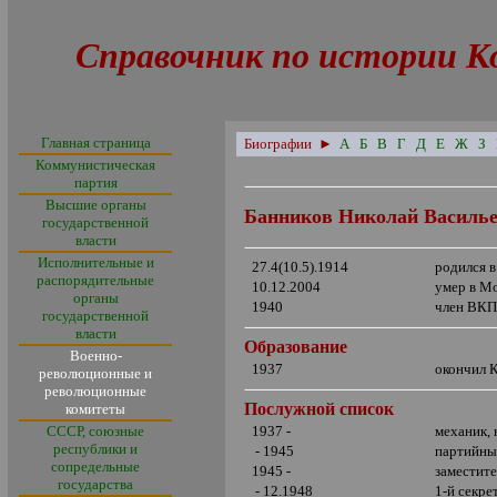
Справочник по истории К
Главная страница
Биографии
►
А
Б
В
Г
Д
Е
Ж
З
Коммунистическая
партия
Высшие органы
Банников Николай Василь
государственной
власти
Исполнительные и
27.4(10.5).1914
родился в
распорядительные
10.12.2004
умер в М
органы
1940
член ВКП
государственной
власти
Образование
Военно-
1937
окончил 
революционные и
революционные
Послужной список
комитеты
СССР, союзные
1937 -
механик, 
республики и
- 1945
партийны
сопредельные
1945 -
заместит
государства
- 12.1948
1-й секре