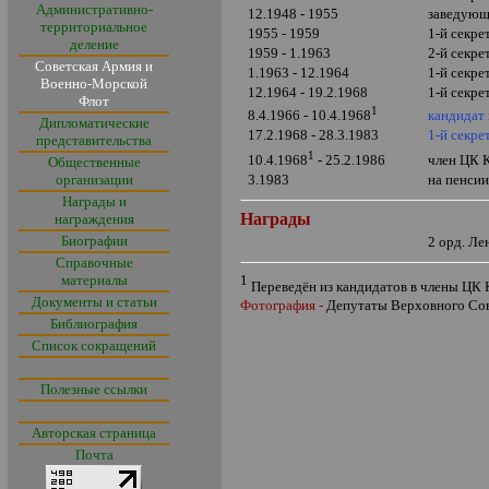
Административно-
12.1948 - 1955
заведующ
территориальное
1955 - 1959
1-й секр
деление
1959 - 1.1963
2-й секре
Советская Армия и
1.1963 - 12.1964
1-й секр
Военно-Морской
12.1964 - 19.2.1968
1-й секре
Флот
1
кандидат
8.4.1966 - 10.4.1968
Дипломатические
17.2.1968 - 28.3.1983
1-й секр
представительства
1
10.4.1968
- 25.2.1986
член ЦК
Общественные
организации
3.1983
на пенси
Награды и
Награды
награждения
Биографии
2 орд. Ле
Справочные
материалы
1
Переведён из кандидатов в члены ЦК
Документы и статьи
Фотография -
Депутаты Верховного С
Библиография
Список сокращений
Полезные ссылки
Авторская страница
Почта