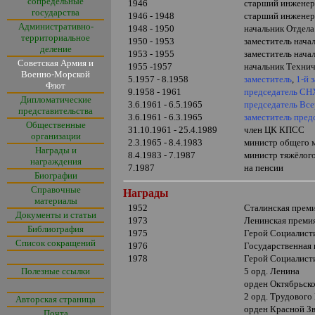
сопредельные
1946
старший инженер
государства
1946 - 1948
старший инженер
Административно-
1948 - 1950
начальник Отдел
территориальное
1950 - 1953
заместитель нач
деление
1953 - 1955
заместитель нач
Советская Армия и
1955 -1957
начальник Техни
Военно-Морской
5.1957 - 8.1958
заместитель
,
1-й 
Флот
9.1958 - 1961
председатель СН
Дипломатические
3.6.1961 - 6.5.1965
председатель Вс
представительства
3.6.1961 - 6.3.1965
заместитель пре
Общественные
31.10.1961 - 25.4.1989
член ЦК КПСС
организации
2.3.1965 - 8.4.1983
министр общего
Награды и
8.4.1983 - 7.1987
министр тяжёлог
награждения
7.1987
на пенсии
Биографии
Справочные
Награды
материалы
1952
Сталинская прем
Документы и статьи
1973
Ленинская преми
Библиография
1975
Герой Социалисти
Список сокращений
1976
Государственная
1978
Герой Социалисти
Полезные ссылки
5 орд. Ленина
орден Октябрьск
2 орд. Трудового
Авторская страница
орден Красной З
Почта