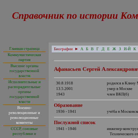
Справочник по истории Ком
Главная страница
Биографии
►
А
Б
В
Г
Д
Е
Ж
З
И-Й
К
Коммунистическая
партия
Высшие органы
Афанасьев Сергей Александрови
государственной
власти
Исполнительные и
30.8.1918
родился в Клину
распорядительные
13.5.2001
умер в Москве
органы
1943
член ВКП(б)
государственной
власти
Образование
Военно-
1936 - 1941
учёба в Московск
революционные и
революционные
Послужной список
комитеты
СССР, союзные
1941 - 1946
инженер-конструк
республики и
Технического отд