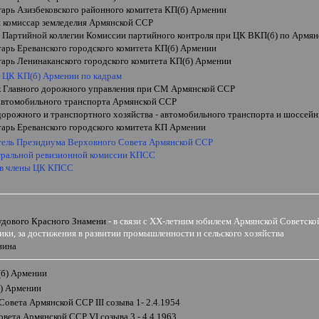
тарь Азизбековского районного комитета КП(б) Армении
 комиссар земледелия Армянской ССР
ь Партийной коллегии Комиссии партийного контроля при ЦК ВКП(б) по Армя
тарь Ереванского городского комитета КП(б) Армении
тарь Ленинаканского городского комитета КП(б) Армении
ь ЦК КП(б)
Армении по кадрам
к Главного дорожного управления при СМ Армянской ССР
автомобильного транспорта Армянской ССР
дорожного и транспортного хозяйства - автомобильного транспорта и шоссей
тарь Ереванского городского комитета КП Армении
тель Президиума Верховного Совета Армянской ССР
тральной ревизионной комиссии КПСС
 в члены ЦК КПСС
и
удового Красного Знамени
- в связи с
XX
-летним юбилеем Армянской Советско
ки, за достижения в развитии промышленности и сельского хозяйства
нина
(б) Армении
) Армении
 Совета Армянской ССР
III
созыва 1- 2.4.1954
овета Армянской ССР
VI
созыва 3 - 4.4.1963