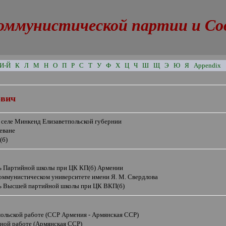
оммунистической партии и Сове
И-Й
К
Л
М
Н
О
П
Р
С
Т
У
Ф
Х
Ц
Ч
Ш
Щ
Э
Ю
Я
Appendix
ович
в селе Минкенд Елизаветпольской губернии
еване
(б)
ь Партийной школы при ЦК КП(б) Армении
Коммунистическом университете имени Я. М. Свердлова
ь Высшей партийной школы при ЦК ВКП(б)
мольской работе (ССР Армения - Армянская ССР)
йной работе (Армянская ССР)