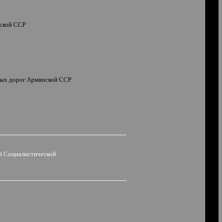
нской ССР
ных дорог Армянской ССР
й Социалистической