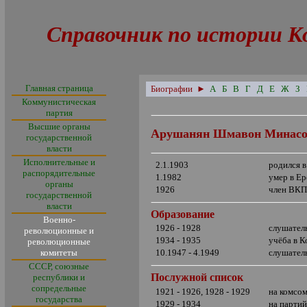
Справочник по истории К
Главная страница
Биографии
►
А
Б
В
Г
Д
Е
Ж
З
Коммунистическая
партия
Высшие органы
Арушанян Шмавон Минас
государственной
власти
Исполнительные и
2.1.1903
родился 
распорядительные
1.1982
умер в Ер
органы
1926
член ВКП
государственной
власти
Образование
Военно-
1926 - 1928
слушател
революционные и
1934 - 1935
учёба в 
революционные
комитеты
10.1947 - 4.1949
слушател
СССР, союзные
Послужной список
республики и
сопредельные
1921 - 1926, 1928 - 1929
на комсо
государства
1929 - 1934
на парти