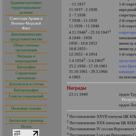
Административно-
- 11.1937
1-й секре
территориальное
11.1937 - 2.1938
народный
деление
2 - 7.1938
секретар
Советская Армия и
7.1938 - 11.1939
2-й секре
Военно-Морской
11.1939 - 11.1946
1-й секре
Флот
1
2
секретар
4.11.1946
- 25.10.1947
Дипломатические
4.1949 - 1950
начальни
представительства
1950 - 18.8.1953
министр 
Общественные
18.8.1953 -
министр 
организации
12.1953 - 4.1954
1-й секре
Награды и
3
4
председа
1.4.1954
- 3.4.1963
награждения
25.2.1956 - 17.10.1961
член Цен
Биографии
31.10.1961 - 29.3.1966
кандидат
Справочные
4.1963
на пенси
материалы
Документы и статьи
Награды
Библиография
23.11.1940
орден Тр
Список сокращений
Республи
орден Ле
Полезные ссылки
1
Постановление
XXVII
пленума ЦК КП
Авторская страница
2
Постановление
XXX
пленума ЦК КП(б
Почта
3
Постановление
IV
сессии Верховного
4
Постановление
I
сессии Верховного С