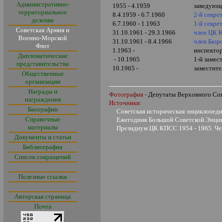
Административно-
1955 - 4.1959
заведующ
территориальное
8.4.1959 - 6.7.1960
2-й секре
деление
6.7.1960 - 1.1963
1-й секре
Советская Армия и
31.10.1961 - 29.3.1966
член ЦК
Военно-Морской
31.10.1961 - 8.4.1966
член Бюр
Флот
1.1963 -
инспекто
Дипломатические
- 10.1965
1-й замес
представительства
10.1965 -
заместит
Общественные
организации
Награды и
Фотография -
Депутаты Верховного С
награждения
Источники:
Биографии
Советская историческая энциклопедия,
Справочные
Ежегодник Большой Советской Энцикл
материалы
Президиум ЦК КПСС 1954 - 1965. Черн
Документы и статьи
Библиография
Список сокращений
Полезные ссылки
Авторская страница
Почта