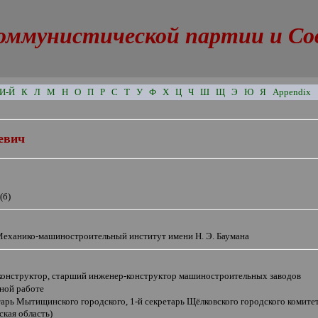
оммунистической партии и Сове
И-Й
К
Л
М
Н
О
П
Р
С
Т
У
Ф
Х
Ц
Ч
Ш
Щ
Э
Ю
Я
Appendix
евич
(б)
Механико-машиностроительный институт имени Н. Э. Баумана
конструктор, старший инженер-конструктор машиностроительных заводов
ной работе
тарь Мытищинского городского, 1-й секретарь Щёлковского городского комит
кая область)