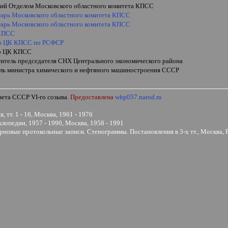
ий Отделом Московского областного комитета КПСС
тарь Московского областного комитета КПСС
тарь Московского областного комитета КПСС
 КПСС
о ЦК КПСС по РСФСР
р ЦК КПСС
титель председателя СНХ Центрального экономического района
ель министра химического и нефтяного машиностроения СССР
овета СССР
VI
-го созыва
. Предоставлена
whp057.narod.ru
 тт. 1 - 16, Москва, 1961 - 1976
опедии, 1957 - 1990, Москва, 1958 - 1991
овые протокольные записи. Стенограммы. Постановления в 3-х тт., Москва