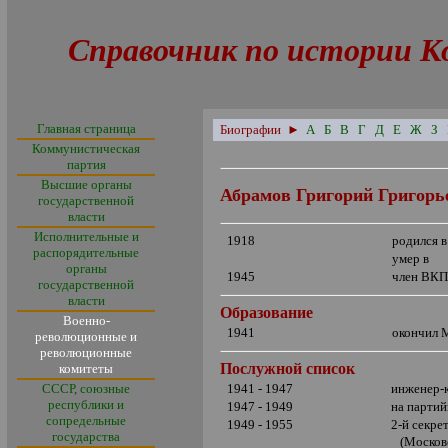
Справочник по истории К
Главная страница
Биографии
►
А
Б
В
Г
Д
Е
Ж
З
Коммунистическая
партия
Высшие органы
Абрамов Григорий Григорь
государственной
власти
Исполнительные и
1918
родился в
распорядительные
умер в
органы
1945
член ВКП
государственной
власти
Образование
Военно-
1941
окончил 
революционные и
революционные
Послужной список
комитеты
СССР, союзные
1941 - 1947
инженер-
республики и
1947 - 1949
на партий
сопредельные
1949 - 1955
2-й секре
государства
(Московс