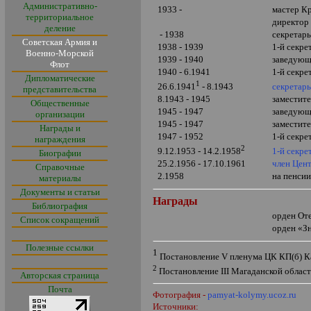
Административно-
1933 -
мастер Кр
территориальное
директор
деление
- 1938
секретар
Советская Армия и
1938 - 1939
1-й секре
Военно-Морской
1939 - 1940
заведующ
Флот
1940 - 6.1941
1-й секре
Дипломатические
1
секретарь
26.6.1941
- 8.1943
представительства
8.1943 - 1945
заместите
Общественные
1945 - 1947
заведующ
организации
1945 - 1947
заместите
Награды и
1947 - 1952
1-й секре
награждения
2
1-й секр
9.12.1953 - 14.2.1958
Биографии
25.2.1956 - 17.10.1961
член Цен
Справочные
2.1958
на пенси
материалы
Документы и статьи
Награды
Библиография
орден От
Список сокращений
орден
«
З
Полезные ссылки
1
Постановление
V
пленума ЦК КП(б) Ка
2
Постановление
II
I
Магаданской област
Авторская страница
Почта
Фотография -
pamyat-kolymy.ucoz.ru
Источники: