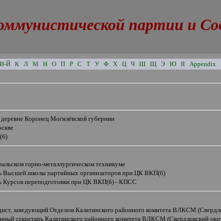
оммунистической партии и Сове
И-Й
К
Л
М
Н
О
П
Р
С
Т
У
Ф
Х
Ц
Ч
Ш
Щ
Э
Ю
Я
Appendix
в деревне Коронец Могилёвской губернии
оскве
(б)
Уральском горно-металлургическом техникуме
ь Высшей школы партийных организаторов при ЦК ВКП(б)
ь Курсов переподготовки при ЦК ВКП(б) - КПСС
дист, заведующий Отделом Калатинского районного комитета ВЛКСМ (Свердло
енный секретарь Калатинского районного комитета ВЛКСМ (Свердловский окр