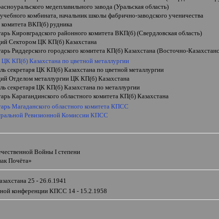
асноуральского медеплавильного завода (Уральская область)
 учебного комбината, начальник школы фабрично-заводского ученичества
ь комитета ВКП(б) рудника
тарь Кировградского районного комитета ВКП(б) (Свердловская область)
ий Сектором ЦК КП(б) Казахстана
тарь Риддерского городского комитета КП(б) Казахстана (Восточно-Казахстанс
 ЦК КП(б) Казахстана по цветной металлургии
ль секретаря ЦК КП(б) Казахстана по цветной металлургии
ий Отделом металлургии ЦК КП(б) Казахстана
ль секретаря ЦК КП(б) Казахстана по металлургии
тарь Карагандинского областного комитета КП(б) Казахстана
етарь Магаданского областного комитета КПСС
тральной Ревизионной Комиссии КПСС
и
ечественной Войны
I
степени
нак Почёта
»
захстана 25 - 26.6.1941
ной конференции КПСС 14 - 15.2.1958