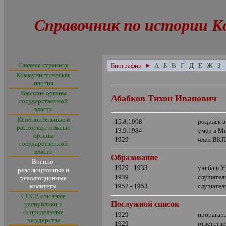
Справочник по истории К
Главная страница
Биографии
►
А
Б
В
Г
Д
Е
Ж
З
Коммунистическая
партия
Высшие органы
Абабков Тихон Иванович
государственной
власти
Исполнительные и
15.8.1908
родился 
распорядительные
13.9.1984
умер в М
органы
1929
член ВКП
государственной
власти
Образование
Военно-
1929 - 1933
учёба в 
революционные и
1939
слушател
революционные
комитеты
1952 - 1953
слушател
СССР, союзные
Послужной список
республики и
сопредельные
1929
пропаган
государства
1929
ответств