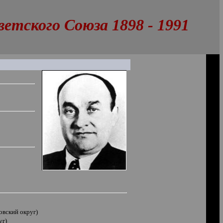
тского Союза 1898 - 1991
вский округ)
уг)