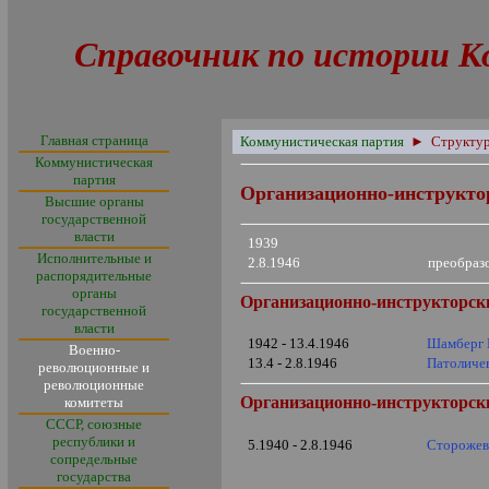
Справочник по истории К
Главная страница
Коммунистическая партия
►
Структу
Коммунистическая
партия
Организационно-инструкто
Высшие органы
государственной
власти
1939
Исполнительные и
2.8.1946
преобраз
распорядительные
органы
Организационно-инструкторск
государственной
власти
1942 - 13.4.1946
Шамберг 
Военно-
13.4 - 2.8.1946
Патоличе
революционные и
революционные
Организационно-инструкторски
комитеты
СССР, союзные
республики и
5.1940 - 2.8.1946
Сторожев
сопредельные
государства