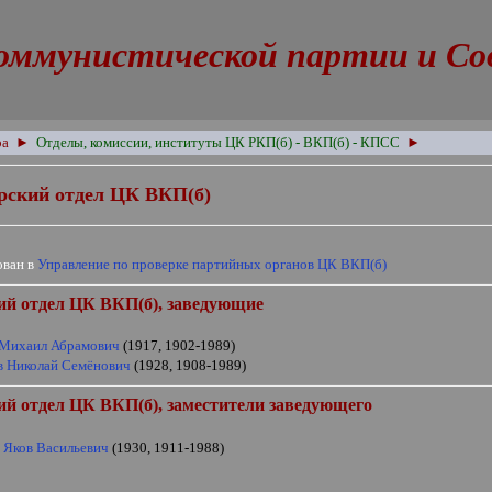
оммунистической партии и Сове
ра
►
Отделы, комиссии, институты ЦК РКП(б) - ВКП(б) - КПСС
►
рский отдел ЦК ВКП(б)
ован в
Управление по проверке партийных органов ЦК ВКП(б)
ий отдел ЦК ВКП(б), заведующие
Михаил Абрамович
(1917, 1902-1989)
в Николай Семёнович
(1928, 1908-1989)
й отдел ЦК ВКП(б), заместители заведующего
 Яков Васильевич
(1930, 1911-1988)